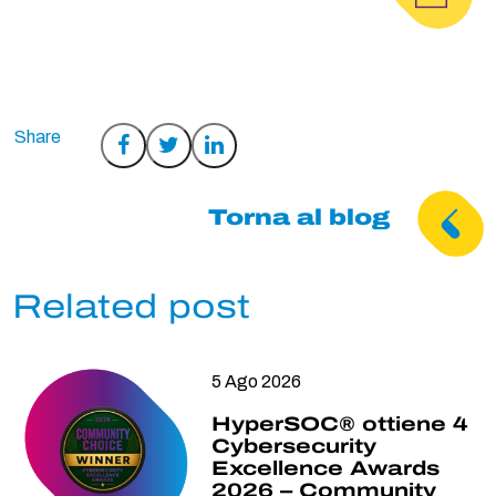
Condividi
Condividi
Condividi
su
su
su
Facebook
Twitter
LinkedIn
Torna al blog
Related post
5 Ago 2026
HyperSOC® ottiene 4
Cybersecurity
Excellence Awards
2026 – Community