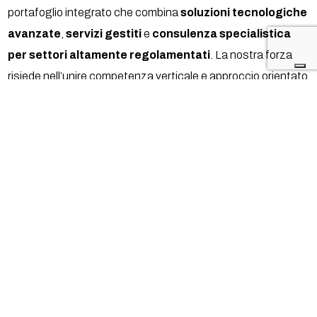
portafoglio integrato che combina
soluzioni tecnologiche
avanzate
,
servizi gestiti
e
consulenza specialistica
per settori altamente regolamentati
. La nostra forza
risiede nell’unire competenza verticale e approccio orientato
alla compliance.
Con la nostra formula
one-stop-shop
, coniughiamo
tecnologia, strategia e servizi gestiti per proteggere
ambienti IT, OT e IoT. Il risultato: operazioni semplificate,
difese più solide e una riduzione di complessità e costi.
Consulenza Strategica che
si Adatta alla Tua Crescita