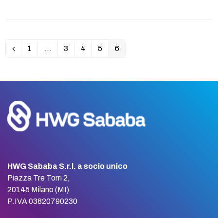
1
…
3
4
5
6
Precedente
Pagina
Pagina
Pagina
Pagina
Pagina
HWG Sababa S.r.l. a socio unico
Piazza Tre Torri 2,
20145 Milano (MI)
P.IVA 03820790230