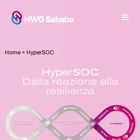
Home
»
HyperSOC
HyperSOC
Dalla reazione alla
resilienza