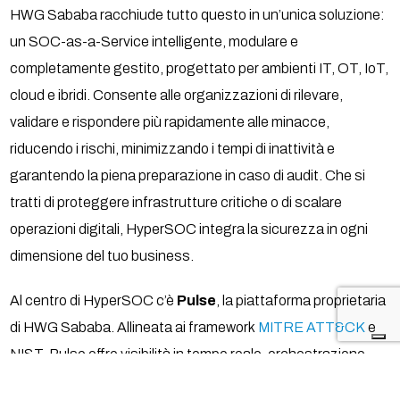
HWG Sababa racchiude tutto questo in un’unica soluzione:
un SOC-as-a-Service intelligente, modulare e
completamente gestito, progettato per ambienti IT, OT, IoT,
cloud e ibridi. Consente alle organizzazioni di rilevare,
validare e rispondere più rapidamente alle minacce,
riducendo i rischi, minimizzando i tempi di inattività e
garantendo la piena preparazione in caso di audit. Che si
tratti di proteggere infrastrutture critiche o di scalare
operazioni digitali, HyperSOC integra la sicurezza in ogni
dimensione del tuo business.
Al centro di HyperSOC c’è
Pulse
, la piattaforma proprietaria
di HWG Sababa. Allineata ai framework
MITRE ATT&CK
e
NIST, Pulse offre visibilità in tempo reale, orchestrazione
intelligente e integrazione fluida con le tecnologie già in uso