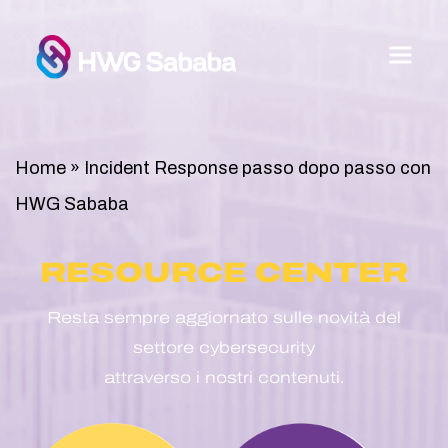
Home
»
Incident Response passo dopo passo con
HWG Sababa
RESOURCE CENTER
Resta sempre aggiornato sulle novità del
settore cybersecurity
attraverso i nostri contenuti.