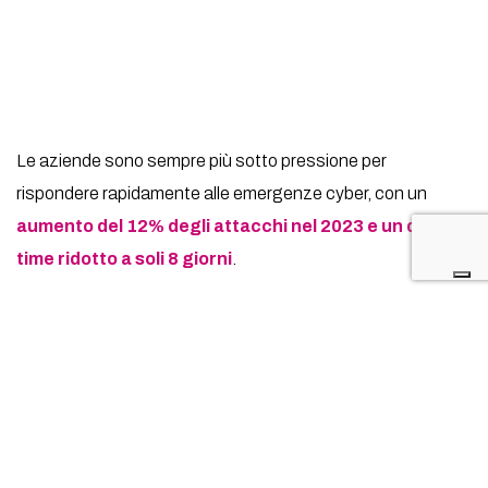
Le aziende sono sempre più sotto pressione per
rispondere rapidamente alle emergenze cyber, con un
aumento del 12% degli attacchi nel 2023 e un dwell
time ridotto a soli 8 giorni
.
Le conseguenze di un attacco possono includere
perdite
finanziarie ingenti
e
gravi interruzioni operative
,
come dimostrato dall’esperienza di una
multinazionale
con oltre 5.000 dipendenti che ha subito
perdite di 3
milioni di euro al giorno durante un attacco
informatico
.