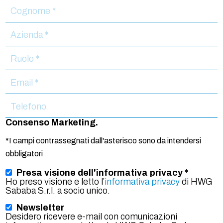
Si
prega
di
lasciare
vuoto
questo
campo.
Consenso Marketing.
*I campi contrassegnati dall'asterisco sono da intendersi
obbligatori
Presa visione dell'informativa privacy *
Ho preso visione e letto l’
informativa privacy
di HWG
Sababa S.r.l. a socio unico.
Newsletter
Desidero ricevere e-mail con comunicazioni