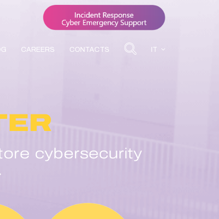
OG
CAREERS
CONTACTS
IT
TER
tore cybersecurity
.