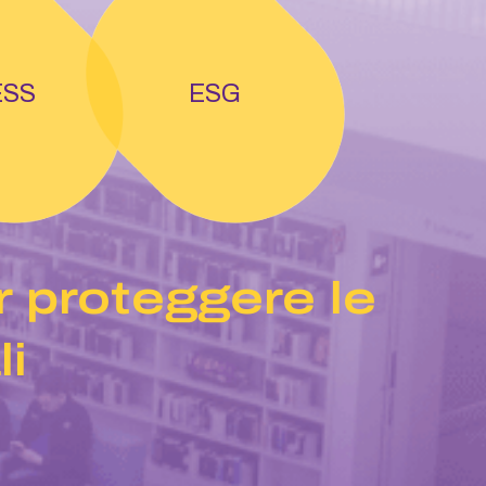
ESS
ESG
 proteggere le
li