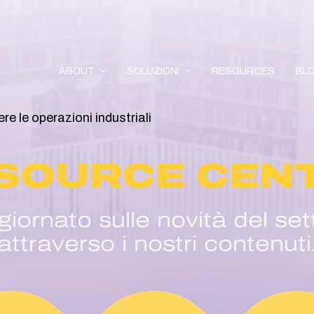
ABOUT
SOLUZIONI
RESOURCES
BL
e le operazioni industriali
SOURCE CEN
ornato sulle novità del set
attraverso i nostri contenuti