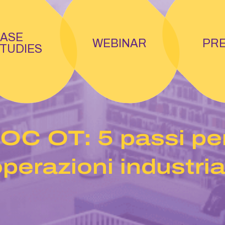
ASE
WEBINAR
PR
TUDIES
SOC OT: 5 passi per
perazioni industria