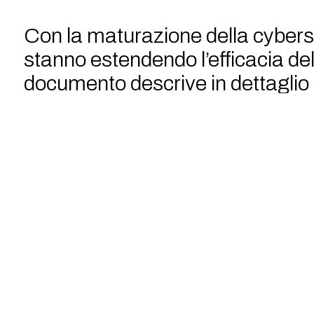
Con la maturazione della cyberse
stanno estendendo l’efficacia de
documento descrive in dettaglio 
perché non possa essere una sem
Scarica l’
I limiti del 
alle realtà sp
Il modello n
mondo OT.