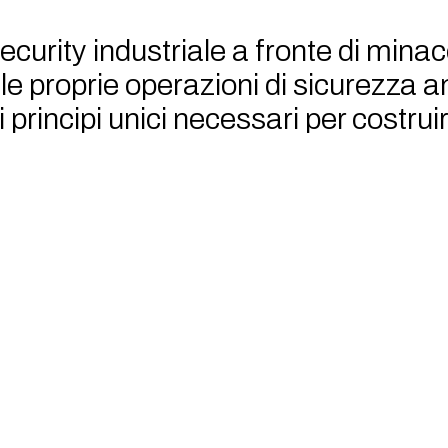
curity industriale a fronte di minac
lle proprie operazioni di sicurezza
i principi unici necessari per cost
plice replica di un classico SOC I
IDC Spotlight per scopri
SOC IT:
perché gli approcci tradizio
ecifiche delle attività industriali.
ativo per l’OT:
i cinque pilastri es