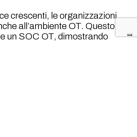
ce crescenti, le organizzazioni
 anche all’ambiente OT. Questo
ruire un SOC OT, dimostrando
T.
re
:
nali non riescono a rispondere
senziali di un SOC dedicato al