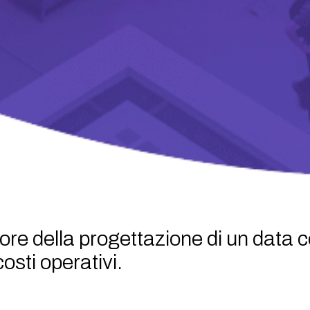
uore della progettazione di un data 
costi operativi.
ste, le aziende non solo proteggono