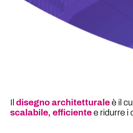
Il
disegno architetturale
è il c
scalabile, efficiente
e ridurre i 
Investendo in infrastrutture robu