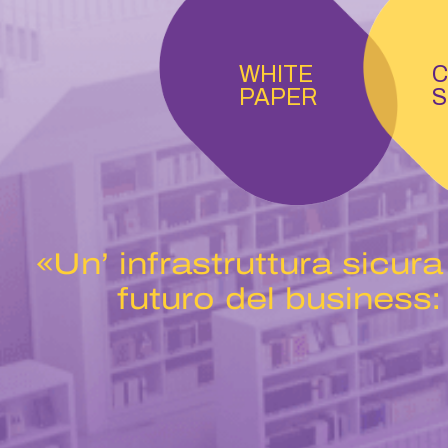
WHITE
C
PAPER
S
«Un’ infrastruttura sicur
futuro del business: