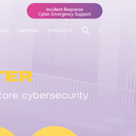
BLOG
CAREERS
CONTACTS
IT
TER
tore cybersecurity
.