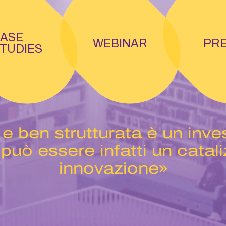
ASE
WEBINAR
PR
TUDIES
a e ben strutturata è un inve
 può essere infatti un catali
innovazione»