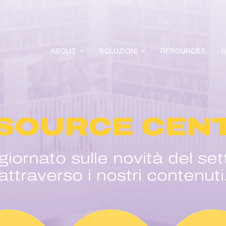
ABOUT
SOLUZIONI
RESOURCES
SOURCE CEN
ornato sulle novità del set
attraverso i nostri contenuti