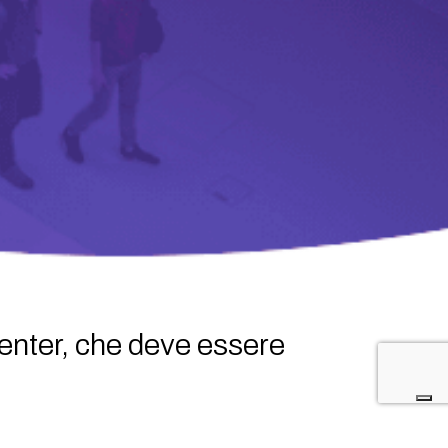
center, che deve essere
 se stesse dai rischi imminenti,