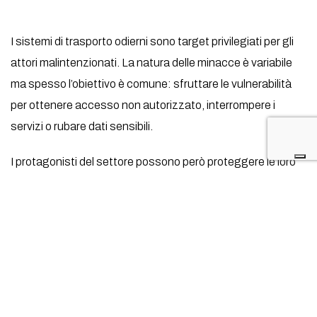
I sistemi di trasporto odierni sono target privilegiati per gli
attori malintenzionati. La natura delle minacce è variabile
ma spesso l’obiettivo è comune: sfruttare le vulnerabilità
per ottenere accesso non autorizzato, interrompere i
servizi o rubare dati sensibili.
I protagonisti del settore possono però proteggere le loro
operazioni, tutelare la sicurezza pubblica e garantire
fiducia nei sistemi che permettono la mobilità globale.