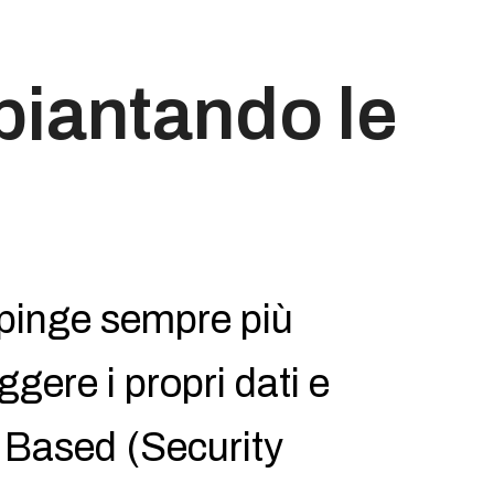
piantando le
spinge sempre più
gere i propri dati e
d Based (Security