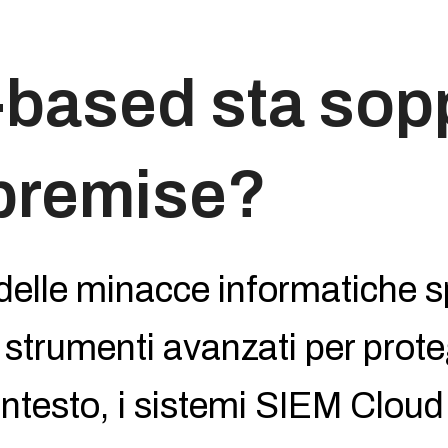
-based sta sop
-premise?
delle minacce informatiche 
 strumenti avanzati per proteg
contesto, i sistemi SIEM Clou