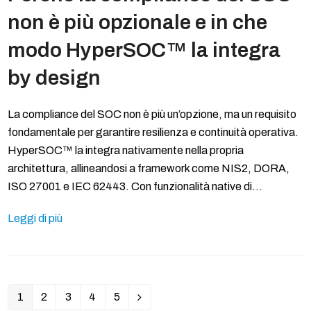
non è più opzionale e in che
modo HyperSOC™ la integra
by design
La compliance del SOC non è più un’opzione, ma un requisito
fondamentale per garantire resilienza e continuità operativa.
HyperSOC™ la integra nativamente nella propria
architettura, allineandosi a framework come NIS2, DORA,
ISO 27001 e IEC 62443. Con funzionalità native di…
Leggi di più
1
2
3
4
5
Pagina
Pagina
Pagina
Pagina
Pagina
Successivo