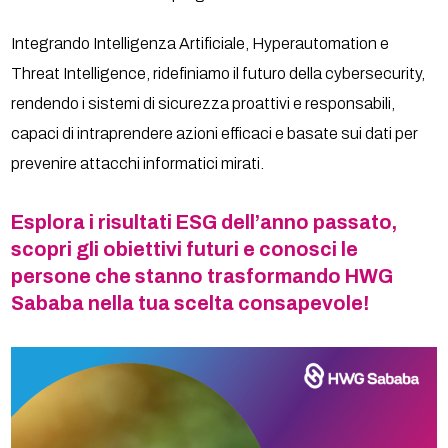
Integrando Intelligenza Artificiale, Hyperautomation e
Threat Intelligence, ridefiniamo il futuro della cybersecurity,
rendendo i sistemi di sicurezza proattivi e responsabili,
capaci di intraprendere azioni efficaci e basate sui dati per
prevenire attacchi informatici mirati.
Esplora i risultati ESG dell’anno passato,
scopri gli obiettivi futuri e conosci le
persone che stanno trasformando HWG
Sababa nella tua scelta consapevole!