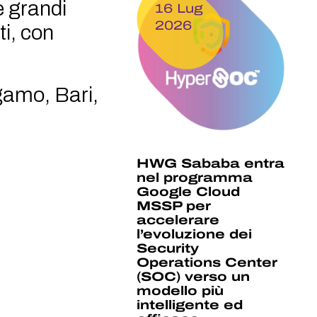
e grandi
16 Lug
2026
ti, con
gamo, Bari,
HWG Sababa entra
nel programma
Google Cloud
MSSP per
accelerare
l’evoluzione dei
Security
Operations Center
(SOC) verso un
modello più
intelligente ed