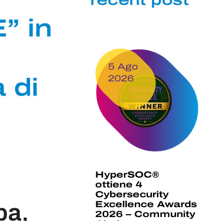
recent post
” in
5 Ago
2026
 di
HyperSOC®
ottiene 4
Cybersecurity
ba,
Excellence Awards
2026 – Community