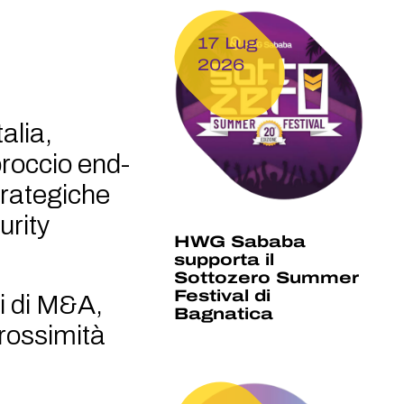
17 Lug
2026
alia,
proccio end-
trategiche
urity
HWG Sababa
supporta il
Sottozero Summer
Festival di
ni di M&A,
Bagnatica
prossimità