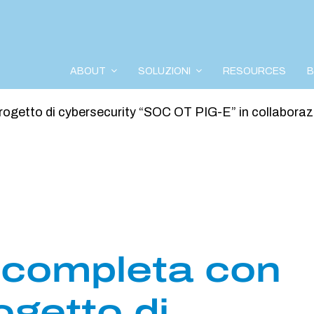
ABOUT
SOLUZIONI
RESOURCES
etto di cybersecurity “SOC OT PIG-E” in collaborazio
completa con
ogetto di