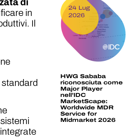
zata di
24 Lug
ficare in
2026
uttivi. Il
one
HWG Sababa
o standard
riconosciuta come
Major Player
nell’IDC
MarketScape:
Worldwide MDR
me
Service for
 sistemi
Midmarket 2026
e integrate