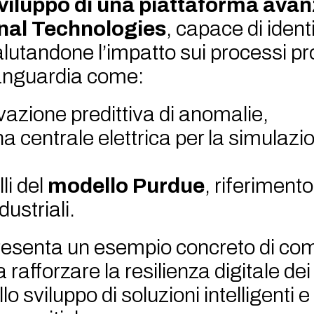
sviluppo di una piattaforma avan
nal Technologies
, capace di identi
utandone l’impatto sui processi prod
vanguardia come:
evazione predittiva di anomalie,
a centrale elettrica per la simulazi
lli del
modello Purdue
, riferiment
dustriali.
resenta un esempio concreto di co
rafforzare la resilienza digitale dei
lo sviluppo di soluzioni intelligenti 