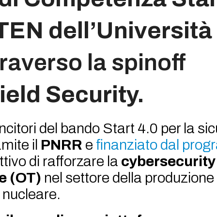
TEN dell’Università 
traverso la spinoff
field Security.
vincitori del bando Start 4.0 per la s
amite il
PNRR
e
finanziato dal pro
ettivo di rafforzare la
cybersecurity
le (OT)
nel settore della produzione 
 nucleare.