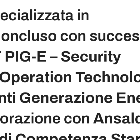
ecializzata in
 concluso con succe
PIG-E – Security
 Operation Technol
nti Generazione Ene
aborazione con
Ansal
di Competenza Start