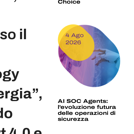
Choice
sso
il
4 Ago
2026
ogy
rgia”,
AI SOC Agents:
l’evoluzione futura
do
delle operazioni di
sicurezza
 4.0 e