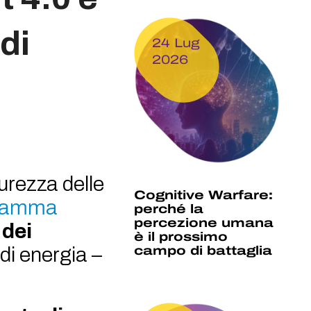
di
24 Lug
2026
icurezza delle
Cognitive Warfare:
gramma
perché la
percezione umana
 dei
è il prossimo
di energia –
campo di battaglia