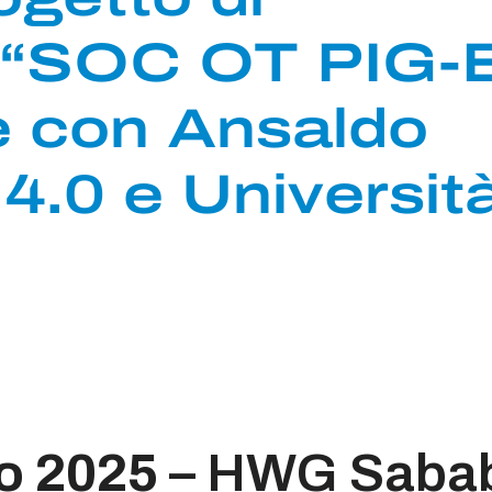
 “SOC OT PIG-E
e con Ansaldo
 4.0 e Università
o 2025
– HWG Saba