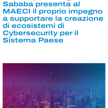
Sababa presenta al
MAECI il proprio impegno
a supportare la creazione
di ecosistemi di
Cybersecurity per il
Sistema Paese