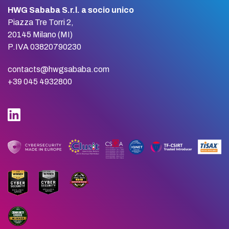
HWG Sababa S.r.l. a socio unico
Piazza Tre Torri 2,
20145 Milano (MI)
P.IVA 03820790230
contacts@hwgsababa.com
+39 045 4932800