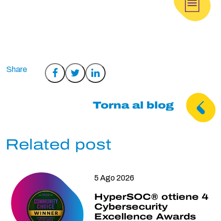
Condividi
Condividi
Condividi
su
su
su
Facebook
Twitter
LinkedIn
Torna al blog
Related post
5 Ago 2026
HyperSOC® ottiene 4
Cybersecurity
Excellence Awards