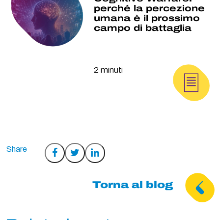
perché la percezione
umana è il prossimo
campo di battaglia
2 minuti
Condividi
Condividi
Condividi
su
su
su
Facebook
Twitter
LinkedIn
Torna al blog