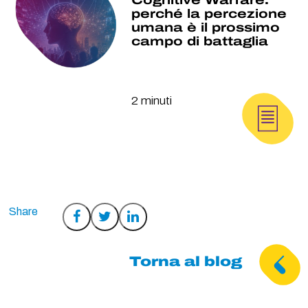
Cognitive Warfare:
perché la percezione
umana è il prossimo
campo di battaglia
2 minuti
Condividi
Condividi
Condividi
su
su
su
Facebook
Twitter
LinkedIn
Torna al blog