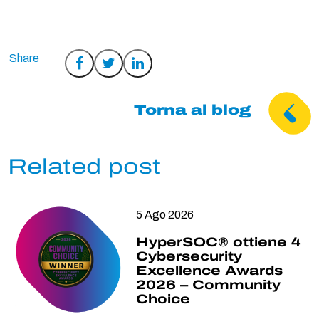
Condividi
Condividi
Condividi
su
su
su
Facebook
Twitter
LinkedIn
Torna al blog
Related post
5 Ago 2026
HyperSOC® ottiene 4
Cybersecurity
Excellence Awards
2026 – Community
Choice