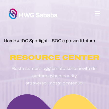
Home
»
IDC Spotlight – SOC a prova di futuro
RESOURCE CENTER
Resta sempre aggiornato sulle novità del
settore cybersecurity
attraverso i nostri contenuti.