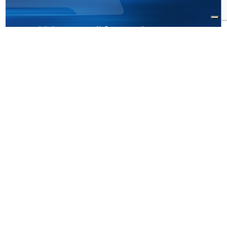
Cosa scoprirai nel report IDC Spotlight