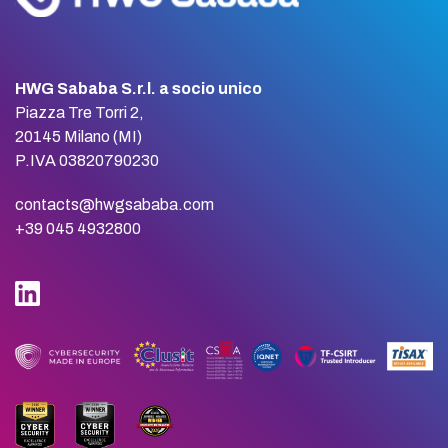
HWG Sababa S.r.l. a socio unico
Piazza Tre Torri 2,
20145 Milano (MI)
P.IVA 03820790230
contacts@hwgsababa.com
+39 045 4932800