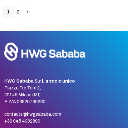
1
2
Pagina
Pagina
Successivo
HWG Sababa S.r.l. a socio unico
Piazza Tre Torri 2,
20145 Milano (MI)
P.IVA 03820790230
contacts@hwgsababa.com
+39 045 4932800