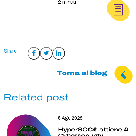
2 minuti
Condividi
Condividi
Condividi
su
su
su
Facebook
Twitter
LinkedIn
Torna al blog
Related post
5 Ago 2026
HyperSOC® ottiene 4
Cybersecurity