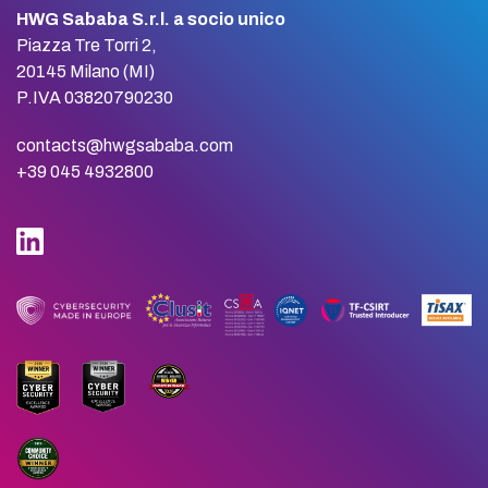
HWG Sababa S.r.l. a socio unico
Piazza Tre Torri 2,
20145 Milano (MI)
P.IVA 03820790230
contacts@hwgsababa.com
+39 045 4932800