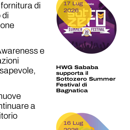
17 Lug
fornitura di
2026
 di
ione
y Awareness e
azioni
HWG Sababa
nsapevole,
supporta il
Sottozero Summer
Festival di
Bagnatica
 nuove
ntinuare a
itorio
16 Lug
2026