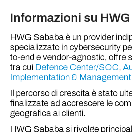
Informazioni su HWG
HWG Sababa è un provider indipen
specializzato in cybersecurity pe
to-end e vendor-agnostic, offre 
tra cui
Defence Center/SOC
,
Au
Implementation & Management
Il percorso di crescita è stato u
finalizzate ad accrescere le com
geografica ai clienti.
HWG Sababa si rivolge principal