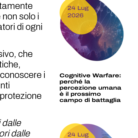
letamente
24 Lug
 non solo i
2026
ori di ogni
sivo, che
tiche,
iconoscere i
Cognitive Warfare:
perché la
nti
percezione umana
 protezione
è il prossimo
campo di battaglia
 dalle
ri dalle
24 Lug