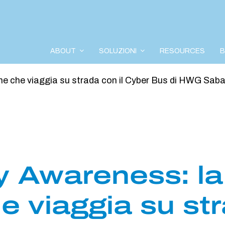
ABOUT
SOLUZIONI
RESOURCES
ne che viaggia su strada con il Cyber Bus di HWG Sab
y Awareness: la
e viaggia su st