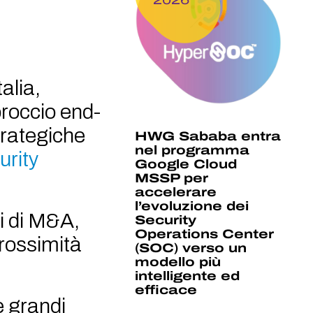
alia,
proccio end-
trategiche
HWG Sababa entra
nel programma
urity
Google Cloud
MSSP per
accelerare
l’evoluzione dei
ni di M&A,
Security
Operations Center
prossimità
(SOC) verso un
modello più
intelligente ed
efficace
e grandi