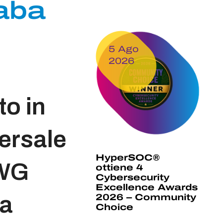
aba
5 Ago
2026
to in
versale
HyperSOC®
HWG
ottiene 4
Cybersecurity
Excellence Awards
la
2026 – Community
Choice