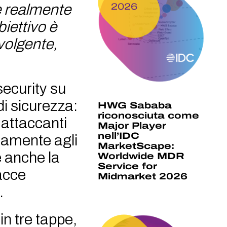
 è realmente
2026
iettivo è
volgente,
security su
di sicurezza:
HWG Sababa
riconosciuta come
 attaccanti
Major Player
nell’IDC
camente agli
MarketScape:
 anche la
Worldwide MDR
Service for
acce
Midmarket 2026
.
n tre tappe,