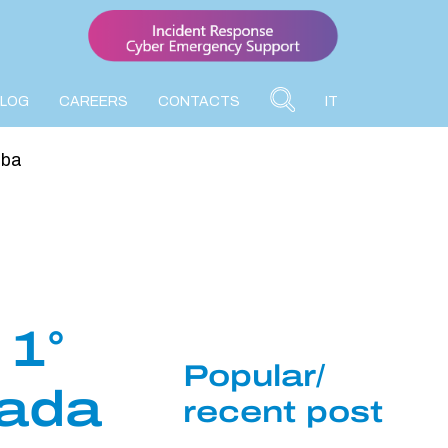
BLOG
CAREERS
CONTACTS
IT
aba
 1°
Popular/
rada
recent post