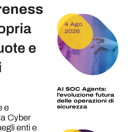
reness
opria
4 Ago
2026
uote e
i
AI SOC Agents:
l’evoluzione futura
delle operazioni di
e e
sicurezza
lla Cyber
egli enti e