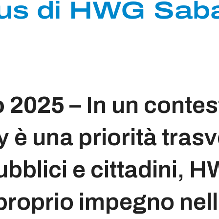
Bus di HWG Sab
o 2025
– In un contes
y è una priorità tras
ubblici e cittadini, 
 proprio impegno nel