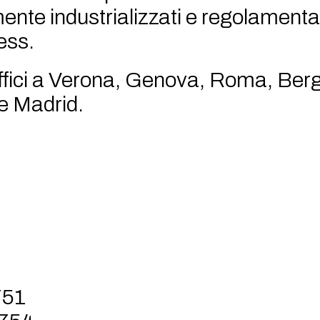
mente industrializzati e regolamenta
ness.
ffici a Verona, Genova, Roma, Ber
 e Madrid.
751