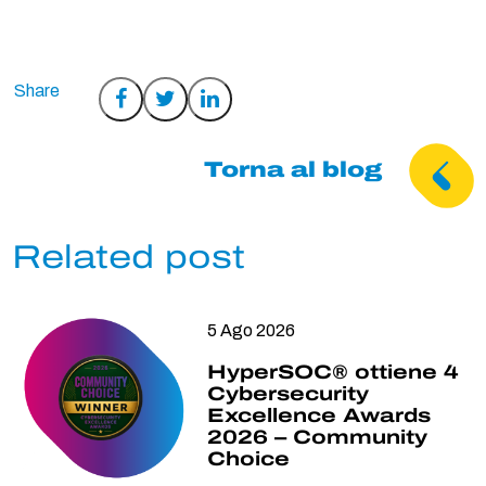
Condividi
Condividi
Condividi
su
su
su
Facebook
Twitter
LinkedIn
Torna al blog
Related post
5 Ago 2026
HyperSOC® ottiene 4
Cybersecurity
Excellence Awards
2026 – Community
Choice