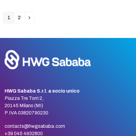
1
2
Pagina
Pagina
Successivo
HWG Sababa S.r.l. a socio unico
Piazza Tre Torri 2,
20145 Milano (MI)
P.IVA 03820790230
contacts@hwgsababa.com
+39 045 4932800