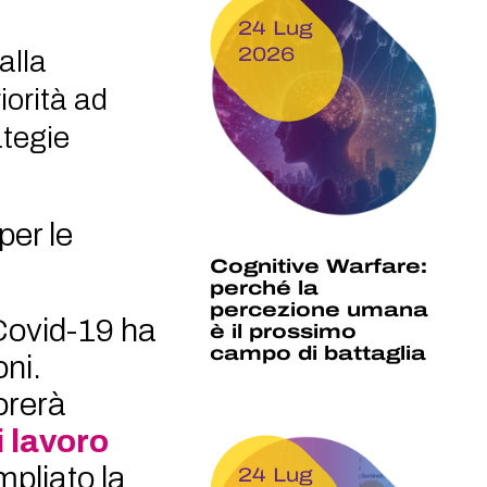
24 Lug
2026
alla
iorità ad
ategie
per le
Cognitive Warfare:
perché la
percezione umana
 Covid-19 ha
è il prossimo
campo di battaglia
oni.
orerà
i lavoro
mpliato la
24 Lug