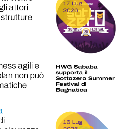
17 Lug
li attori
2026
astrutture
ness agili e
HWG Sababa
supporta il
plan non può
Sottozero Summer
rmatiche
Festival di
Bagnatica
a
di
16 Lug
2026