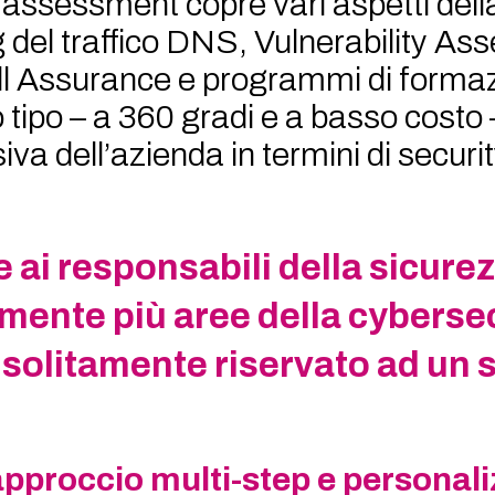
o assessment copre vari aspetti dell
g del traffico DNS, Vulnerability A
l Assurance e programmi di formazi
o tipo – a 360 gradi e a basso costo
va dell’azienda in termini di securit
ai responsabili della sicurez
ente più aree della cybersec
 solitamente riservato ad un 
approccio multi-step e personal