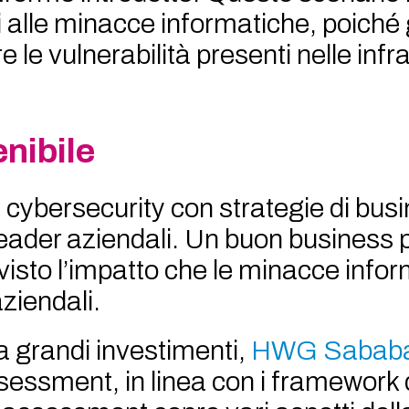
ili alle minacce informatiche, poiché g
e le vulnerabilità presenti nelle infr
nibile
la cybersecurity con strategie di busi
 leader aziendali. Un buon business 
 visto l’impatto che le minacce info
ziendali.
a grandi investimenti,
HWG Sabab
essment, in linea con i framework 