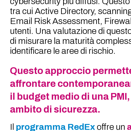
cybersecurity più diffusi. Quest
tra cui Active Directory, scannin
Email Risk Assessment, Firewal
utenti. Una valutazione di quest
di misurare la maturità complessi
identificare le aree di rischio.
Questo approccio permette 
affrontare contemporaneam
il budget medio di una PMI,
ambito di sicurezza.
Il
programma RedEx
offre un