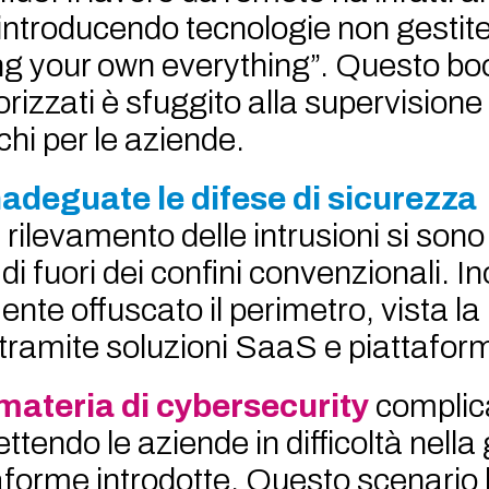
 introducendo tecnologie non gestite
ing your own everything”. Questo bo
orizzati è sfuggito alla supervisione
hi per le aziende.
nadeguate le difese di sicurezza
i rilevamento delle intrusioni si sono 
di fuori dei confini convenzionali. Ino
nte offuscato il perimetro, vista la 
i tramite soluzioni SaaS e piattafor
materia di cybersecurity
complic
endo le aziende in difficoltà nella
aforme introdotte. Questo scenario h