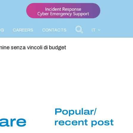
OG
CAREERS
CONTACTS
IT
mine senza vincoli di budget
e
Popular/
are
recent post