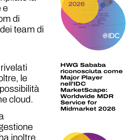
2026
 e
om di
 dei team di
HWG Sababa
rivelati
riconosciuta come
ltre, le
Major Player
nell’IDC
possibilità
MarketScape:
Worldwide MDR
me cloud.
Service for
Midmarket 2026
a
 gestione
a inoltre