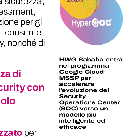
a sicurezza,
ssessment,
one per gli
 – consente
y, nonché di
HWG Sababa entra
nel programma
Google Cloud
za di
MSSP per
accelerare
urity con
l’evoluzione dei
Security
solo
Operations Center
(SOC) verso un
modello più
intelligente ed
efficace
izzato
per