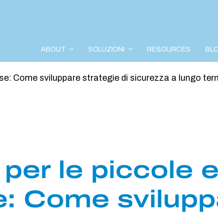
ABOUT
SOLUZIONI
RESOURCES
BL
se: Come sviluppare strategie di sicurezza a lungo ter
per le piccole 
: Come svilupp