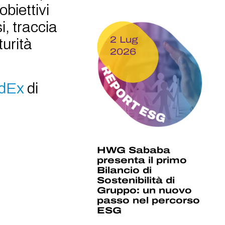
obiettivi
i, traccia
2 Lug
urità
2026
dEx
di
HWG Sababa
presenta il primo
Bilancio di
Sostenibilità di
Gruppo: un nuovo
passo nel percorso
ESG