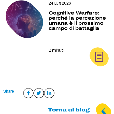
24 Lug 2026
Cognitive Warfare:
perché la percezione
umana è il prossimo
campo di battaglia
2 minuti
Condividi
Condividi
Condividi
su
su
su
Facebook
Twitter
LinkedIn
Torna al blog