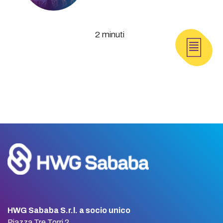
2 minuti
HWG Sababa S.r.l. a socio unico
Piazza Tre Torri 2,