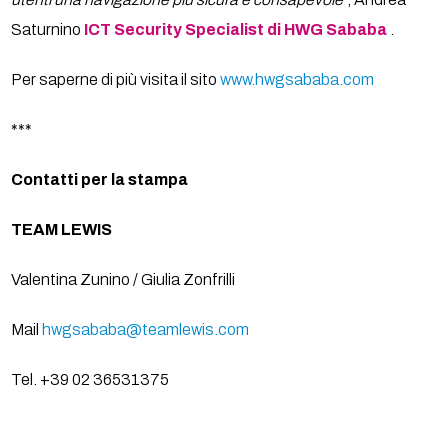
Saturnino
ICT Security Specialist di HWG Sababa
.
Per saperne di più visita il sito
www.hwgsababa.com
***
Contatti per la stampa
TEAM LEWIS
Valentina Zunino / Giulia Zonfrilli
Mail
hwgsababa@teamlewis.com
Tel. +39 02 36531375