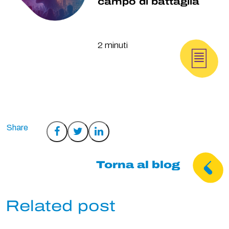
campo di battaglia
2 minuti
Condividi
Condividi
Condividi
su
su
su
Facebook
Twitter
LinkedIn
Torna al blog
Related post