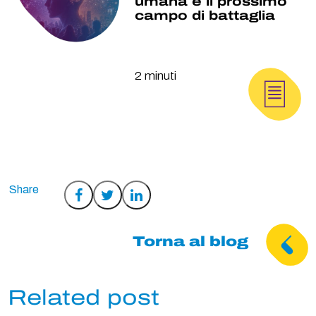
umana è il prossimo
campo di battaglia
2 minuti
Condividi
Condividi
Condividi
su
su
su
Facebook
Twitter
LinkedIn
Torna al blog
Related post