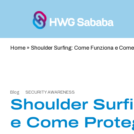
Home
»
Shoulder Surfing: Come Funziona e Come
Blog
SECURITY AWARENESS
Shoulder Surf
e Come Prote