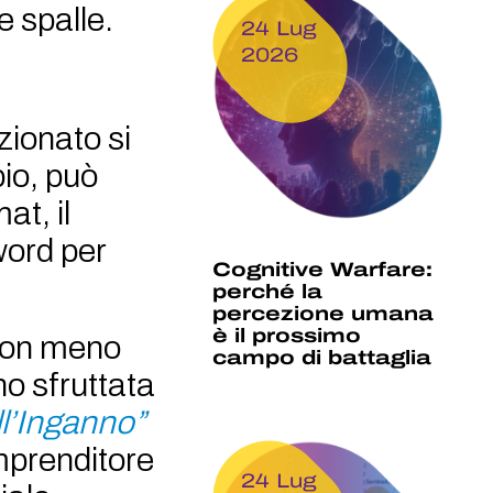
e spalle.
24 Lug
2026
zionato si
io, può
at, il
word per
Cognitive Warfare:
perché la
percezione umana
è il prossimo
 non meno
campo di battaglia
o sfruttata
ll’Inganno”
mprenditore
24 Lug