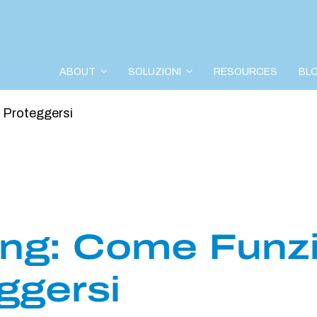
ABOUT
SOLUZIONI
RESOURCES
BL
 Proteggersi
ing: Come Funz
ggersi