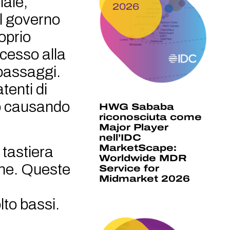
iale,
2026
el governo
oprio
ccesso alla
 passaggi.
tenti di
so causando
HWG Sababa
riconosciuta come
Major Player
nell’IDC
MarketScape:
 tastiera
Worldwide MDR
che. Queste
Service for
Midmarket 2026
lto bassi.