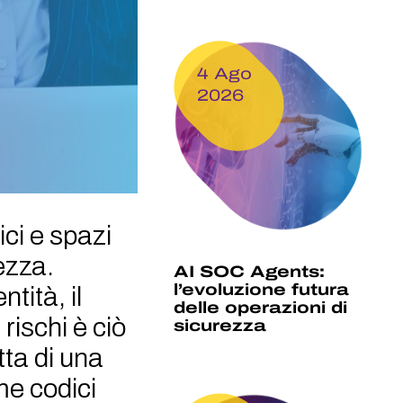
4 Ago
2026
ici e spazi
rezza.
AI SOC Agents:
l’evoluzione futura
tità, il
delle operazioni di
rischi è ciò
sicurezza
tta di una
me codici