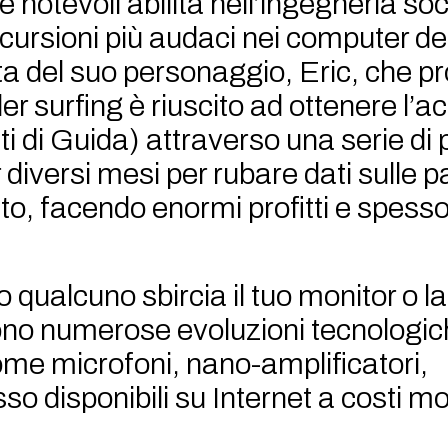
e notevoli abilità nell’ingegneria soc
ncursioni più audaci nei computer d
nta del suo personaggio, Eric, che pr
er surfing è riuscito ad ottenere l’a
ti di Guida) attraverso una serie di
diversi mesi per rubare dati sulle pa
o, facendo enormi profitti e spes
 qualcuno sbircia il tuo monitor o la
stono numerose evoluzioni tecnologi
come microfoni, nano-amplificatori,
so disponibili su Internet a costi mo