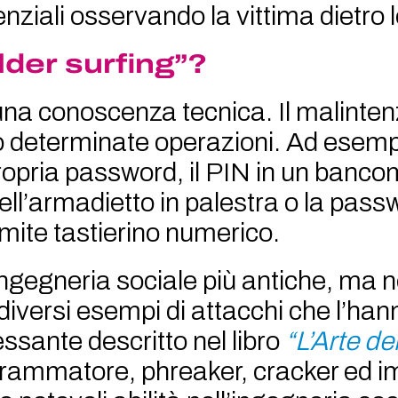
nziali osservando la vittima dietro l
der surfing”?
na conoscenza tecnica. Il malinten
do determinate operazioni. Ad esemp
opria password, il PIN in un bancom
dell’armadietto in palestra o la pass
mite tastierino numerico.
i ingegneria sociale più antiche, ma
versi esempi di attacchi che l’hann
ssante descritto nel libro
“L’Arte de
grammatore, phreaker, cracker ed i