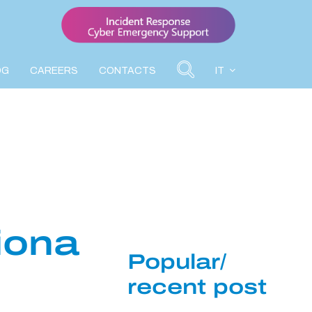
OG
CAREERS
CONTACTS
IT
iona
Popular/
recent post