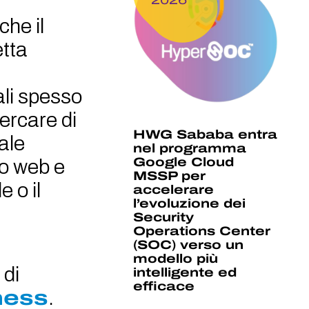
che il
tta
ali spesso
ercare di
HWG Sababa entra
ale
nel programma
Google Cloud
io web e
MSSP per
 o il
accelerare
l’evoluzione dei
Security
Operations Center
(SOC) verso un
modello più
 di
intelligente ed
efficace
ness
.