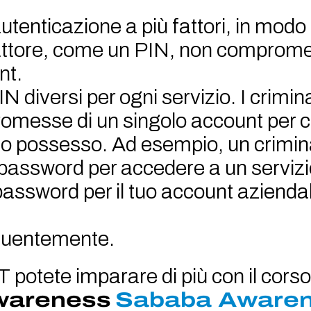
utenticazione a più fattori, in modo 
attore, come un PIN, non comprome
nt.
 diversi per ogni servizio. I crimin
romesse di un singolo account per c
tuo possesso. Ad esempio, un crimin
a password per accedere a un serviz
 password per il tuo account aziendale
equentemente.
IT potete imparare di più con il corso
awareness
Sababa Aware