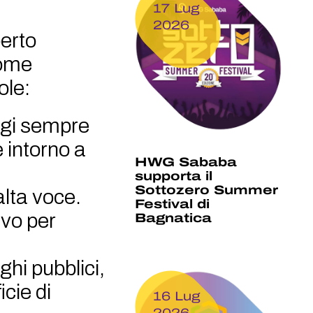
17 Lug
2026
perto
Come
ole:
ggi sempre
e intorno a
HWG Sababa
supporta il
Sottozero Summer
alta voce.
Festival di
ivo per
Bagnatica
hi pubblici,
cie di
16 Lug
2026