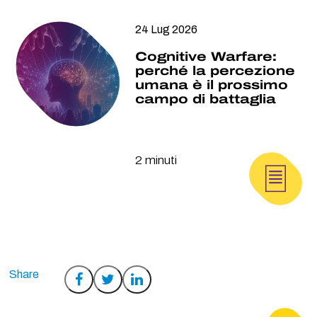
24 Lug 2026
Cognitive Warfare:
perché la percezione
umana è il prossimo
campo di battaglia
2 minuti
Condividi
Condividi
Condividi
su
su
su
Facebook
Twitter
LinkedIn