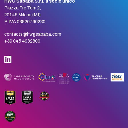
HWG Sababa S.r.l. a socio unico
Piazza Tre Torri 2,
20145 Milano (MI)
P.IVA 03820790230
contacts@hwgsababa.com
+39 045 4932800