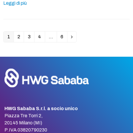
Leggi di più
1
2
3
4
…
6
Pagina
Pagina
Pagina
Pagina
Pagina
Successivo
HWG Sababa S.r.l. a socio unico
Piazza Tre Torri 2,
20145 Milano (MI)
P.IVA 03820790230